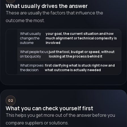
What usually drives the answer
These are usually the factors that influence the
outcome the most.
What usually
your goal, the current situation and how
changes the
much alignment or technical complexity is
outcome
involved
What people focus
just the tool, budget or speed, without
on too quickly
looking at the process behind it
What improves
first clarifying what is stuck right now and
the decision
what outcome is actually needed
02
What you can check yourself first
This helps you get more out of the answer before you
compare suppliers or solutions.