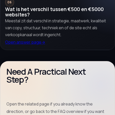
06
Wat is het verschil tussen €500 en €5000
websites?
Meestal zit dat verschil in strategie, maatwerk, kwaliteit
van copy, structuur, techniek en of de site echt als
verkoopkanaal wordt ingericht.
Open answer page
→
Need A Practical Next
Step?
Open the related page if you already know the
direction, or go back to the FAQ overview if you want