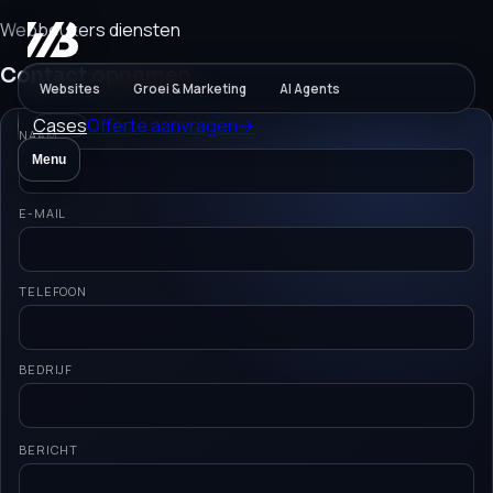
Webbeukers diensten
Contact
opnemen
Websites
Groei & Marketing
AI Agents
Cases
Offerte aanvragen
→
NAAM
Menu
E-MAIL
TELEFOON
BEDRIJF
BERICHT