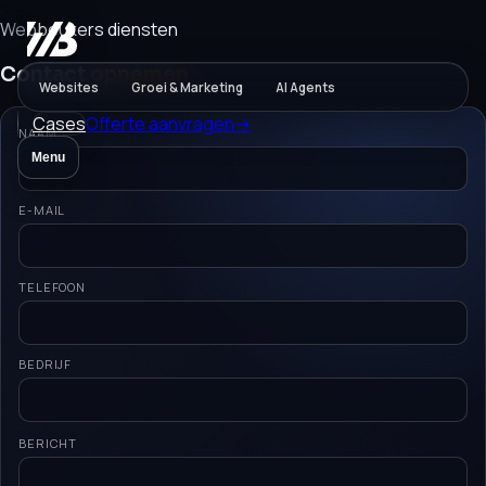
Webbeukers diensten
Contact
opnemen
Websites
Groei & Marketing
AI Agents
Cases
Offerte aanvragen
→
NAAM
Menu
E-MAIL
TELEFOON
BEDRIJF
BERICHT