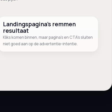
Landingspagina’s remmen
resultaat
Kliks komen binnen, maar pagina’s en CTA’s sluiten
niet goed aan op de advertentie-intentie.