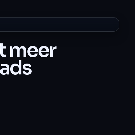
t meer
eads