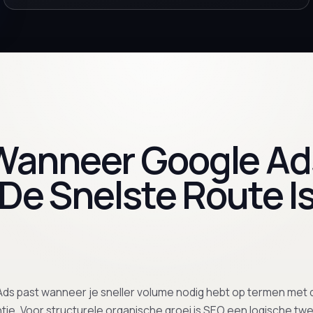
Wanneer Google Ad
De Snelste Route I
ds past wanneer je sneller volume nodig hebt op termen met d
tie. Voor structurele organische groei is SEO een logische twee