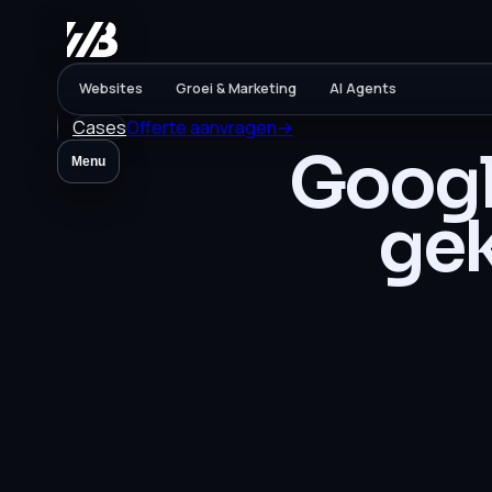
Websites
Groei & Marketing
AI Agents
Cases
Offerte aanvragen
→
Googl
Menu
gek