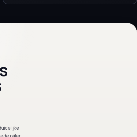
s
s
uidelijke
de pijler.