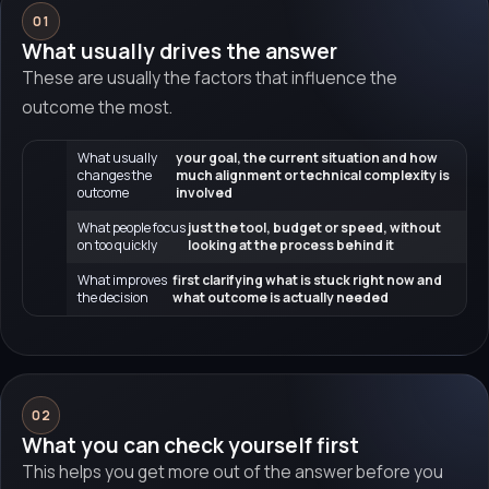
01
What usually drives the answer
These are usually the factors that influence the
outcome the most.
What usually
your goal, the current situation and how
changes the
much alignment or technical complexity is
outcome
involved
What people focus
just the tool, budget or speed, without
on too quickly
looking at the process behind it
What improves
first clarifying what is stuck right now and
the decision
what outcome is actually needed
02
What you can check yourself first
This helps you get more out of the answer before you