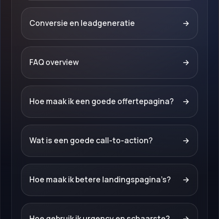
Conversie en leadgeneratie
→
FAQ overview
→
Hoe maak ik een goede offertepagina?
→
Wat is een goede call-to-action?
→
Hoe maak ik betere landingspagina’s?
→
Hoe gebruik ik urgency en schaarste?
→