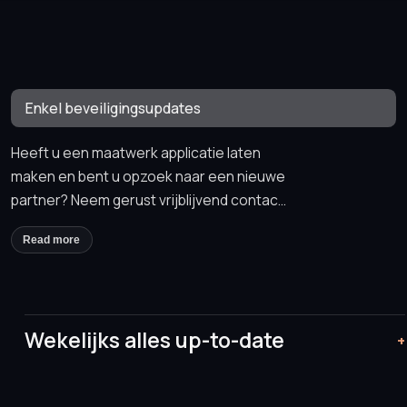
Enkel beveiligingsupdates
Heeft u een maatwerk applicatie laten
maken en bent u opzoek naar een nieuwe
partner? Neem gerust vrijblijvend contact
met ons op om de mogelijkheden te
Read more
bespreken.
Wekelijks alles up-to-date
+