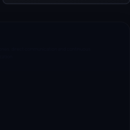
estones, direct communication and continuous
zation.