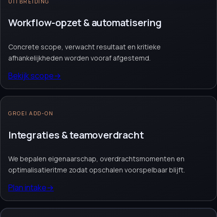
Offerte aanvragen
→
Neem contact op
→
UITBREIDING
Vrijblijvend. Reactie binnen 1 werkdag.
Workflow-opzet & automatisering
Concrete scope, verwacht resultaat en kritieke
afhankelijkheden worden vooraf afgestemd.
Bekijk scope
→
GROEI ADD-ON
Integraties & teamoverdracht
We bepalen eigenaarschap, overdrachtsmomenten en
optimalisatieritme zodat opschalen voorspelbaar blijft.
Plan intake
→