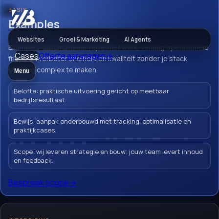
BASIS
AI & Automatisering
Examples
Websites
Groei & Marketing
AI Agents
Examples: automatiseer repetitief werk, verlaag operationele
Cases
Offerte aanvragen
→
Examples
frictie en verbeter snelheid en kwaliteit zonder je stack
onnodig complex te maken.
Menu
Belofte: praktische uitvoering gericht op meetbaar
bedrijfsresultaat.
Examples: automatiseer repetitief werk,
verlaag operationele frictie en verbeter
Bewijs: aanpak onderbouwd met tracking, optimalisatie en
praktijkcases.
snelheid en kwaliteit zonder je stack
onnodig complex te maken.
Scope: wij leveren strategie en bouw; jouw team levert inhoud
en feedback.
Workflow automatisering
AI assistent & inbox
Bespreek scope
→
AI integraties