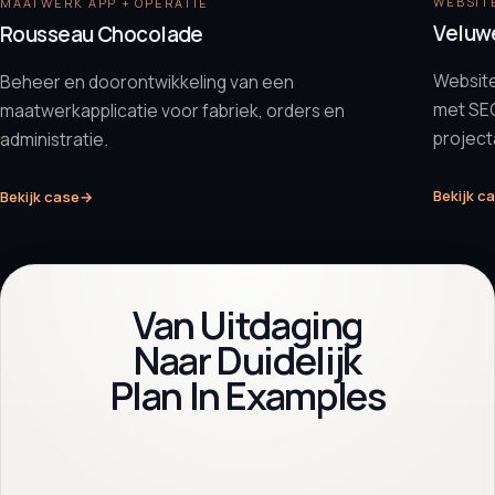
WEBSITE
MAATWERK APP + OPERATIE
Veluw
Rousseau Chocolade
Websit
Beheer en doorontwikkeling van een
met SEO
maatwerkapplicatie voor fabriek, orders en
projec
administratie.
Bekijk c
Bekijk case
→
Van Uitdaging
Naar Duidelijk
Plan In Examples