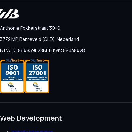
Anthonie Fokkerstraat 39-G
3772 MP, Barneveld (GLD), Nederland
BTW: NL864859028B01 · KvK: 89038428
Web Development
Website laten maken