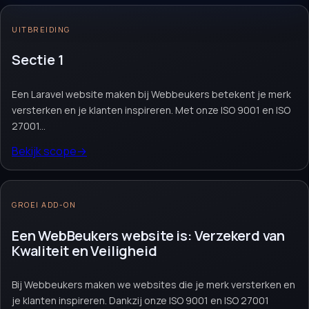
die meer nodig hebben dan een standaard
site: koppelingen, proceslogica, stabiliteit
UITBREIDING
en ruimte om technisch door te groeien.
Sectie 1
Website laten maken
Webshop module
Maatwerk website
Een Laravel website maken bij Webbeukers betekent je merk
versterken en je klanten inspireren. Met onze ISO 9001 en ISO
Offerte aanvragen
→
Neem contact op
→
27001...
Vrijblijvend. Reactie binnen 1 werkdag.
Bekijk scope
→
GROEI ADD-ON
Een WebBeukers website is: Verzekerd van
Kwaliteit en Veiligheid
Bij Webbeukers maken we websites die je merk versterken en
je klanten inspireren. Dankzij onze ISO 9001 en ISO 27001