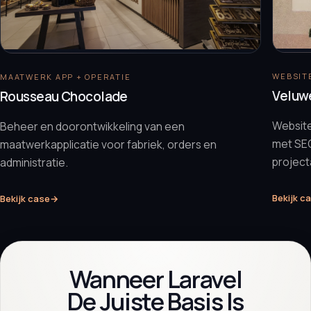
WEBSITE
MAATWERK APP + OPERATIE
Veluw
Rousseau Chocolade
Websit
Beheer en doorontwikkeling van een
met SEO
maatwerkapplicatie voor fabriek, orders en
projec
administratie.
Bekijk c
Bekijk case
→
Wanneer Laravel
De Juiste Basis Is