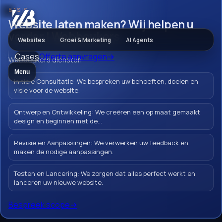
BASIS
Websites
Website laten maken? Wij helpen u
verder | Webbeukers
Websites
Groei & Marketing
AI Agents
Cases
Offerte aanvragen
→
Laravel website
Webbeukers diensten
Menu
laten maken voor
Initiële Consultatie: We bespreken uw behoeften, doelen en
visie voor de website.
complexe
Ontwerp en Ontwikkeling: We creëren een op maat gemaakt
koppelingen en
design en beginnen met de...
schaalbaar
Revisie en Aanpassingen: We verwerken uw feedback en
maken de nodige aanpassingen.
maatwerk
Testen en Lancering: We zorgen dat alles perfect werkt en
lanceren uw nieuwe website.
Bespreek scope
→
We bouwen Laravel websites voor bedrijven