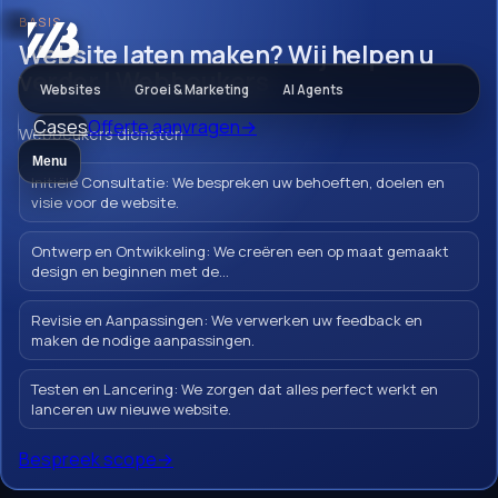
BASIS
Websites
Website laten maken? Wij helpen u
verder | Webbeukers
Websites
Groei & Marketing
AI Agents
Cases
Offerte aanvragen
→
Website laten
Webbeukers diensten
Menu
maken? Wij helpen
Initiële Consultatie: We bespreken uw behoeften, doelen en
visie voor de website.
u verder |
Ontwerp en Ontwikkeling: We creëren een op maat gemaakt
Webbeukers
design en beginnen met de...
Revisie en Aanpassingen: We verwerken uw feedback en
maken de nodige aanpassingen.
Een Laravel website laten maken in
Testen en Lancering: We zorgen dat alles perfect werkt en
lanceren uw nieuwe website.
Barneveld bij Webbeukers betekent je merk
versterken en je klanten inspireren. Met
Bespreek scope
→
onze ISO 9001 en ISO 27001 certificeringen