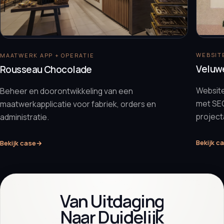
WEBSITE
MAATWERK APP + OPERATIE
Veluw
Rousseau Chocolade
Websit
Beheer en doorontwikkeling van een
met SEO
maatwerkapplicatie voor fabriek, orders en
projec
administratie.
Bekijk c
Bekijk case
→
Van Uitdaging
Naar Duidelijk