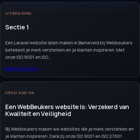
ben je verzekerd van uitstekende kwaliteit
en optimale veiligheid. Kies voor ons om een
UITBREIDING
indrukwekkende website te realiseren.
Sectie 1
Website laten maken
Webshop module
Maatwerk website
Een Laravel website laten maken in Barneveld bij Webbeukers
betekent je merk versterken en je klanten inspireren. Met
Offerte aanvragen
→
Neem contact op
→
onze ISO 9001 en ISO...
Vrijblijvend. Reactie binnen 1 werkdag.
Bekijk scope
→
GROEI ADD-ON
Een WebBeukers website is: Verzekerd van
Kwaliteit en Veiligheid
Bij Webbeukers maken we websites die je merk versterken en
je klanten inspireren. Dankzij onze ISO 9001 en ISO 27001