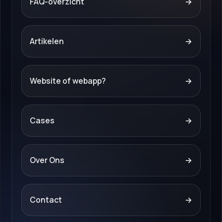
FAQ-overzicht
→
Artikelen
→
Website of webapp?
→
Cases
→
Over Ons
→
Contact
→