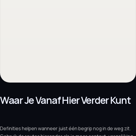
Waar Je Vanaf Hier Verder Kunt
Definities helpen wanneer juist één begrip nog in de weg zit.