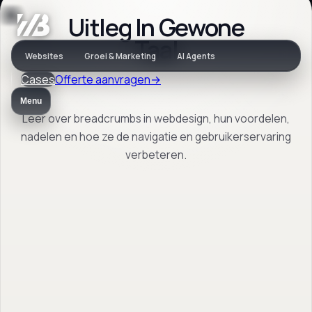
Uitleg In Gewone
Vaktaal
Taal
Websites
Groei & Marketing
AI Agents
Cases
Offerte aanvragen
→
Wat is
Menu
Breadcrumb?
Leer over breadcrumbs in webdesign, hun voordelen,
nadelen en hoe ze de navigatie en gebruikerservaring
verbeteren.
Leer over breadcrumbs in webdesign, hun
voordelen, nadelen en hoe ze de navigatie
en gebruikerservaring verbeteren.
Terug naar vaktaal
→
Open FAQ
→
Vrijblijvend. Reactie binnen 1 werkdag.