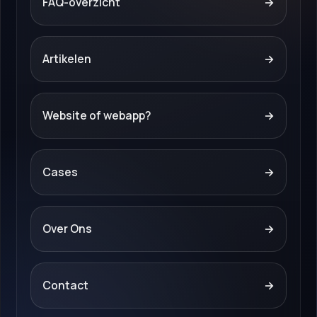
FAQ-overzicht
→
Artikelen
→
Website of webapp?
→
Cases
→
Over Ons
→
Contact
→