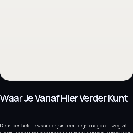
Waar Je Vanaf Hier Verder Kunt
Definities helpen wanneer juist één begrip nog in de weg zit.