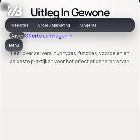
Uitleg In Gewone
Vaktaal
Taal
Websites
Groei & Marketing
AI Agents
Cases
Offerte aanvragen
→
Wat is een Server?
Menu
Leer over servers, hun types, functies, voordelen en
de beste praktijken voor het effectief beheren ervan.
Leer over servers, hun types, functies,
voordelen en de beste praktijken voor het
effectief beheren ervan.
Terug naar vaktaal
→
Open FAQ
→
Vrijblijvend. Reactie binnen 1 werkdag.