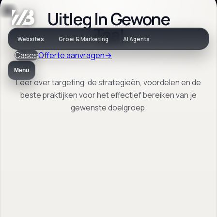
Uitleg In Gewone
Vaktaal
Taal
Websites
Groei & Marketing
AI Agents
Cases
Offerte aanvragen
→
Wat is Targeting?
Menu
Leer over targeting, de strategieën, voordelen en de
beste praktijken voor het effectief bereiken van je
Leer over targeting, de strategieën,
gewenste doelgroep.
voordelen en de beste praktijken voor het
effectief bereiken van je gewenste
doelgroep.
Terug naar vaktaal
→
Open FAQ
→
Vrijblijvend. Reactie binnen 1 werkdag.