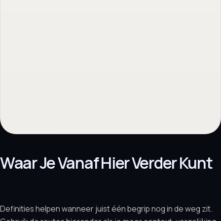
Waar Je Vanaf Hier Verder Kunt
Definities helpen wanneer juist één begrip nog in de weg zit.