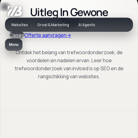
Uitleg In Gewone
Vaktaal
Taal
Websites
Groei & Marketing
AI Agents
Cases
Offerte aanvragen
→
Wat is
Menu
Trefwoordonderzo
Ontdek het belang van trefwoordonderzoek, de
voordelen en nadelen ervan. Leer hoe
trefwoordonderzoek van invloed is op SEO en de
rangschikking van websites.
Ontdek het belang van
trefwoordonderzoek, de voordelen en
nadelen ervan. Leer hoe
trefwoordonderzoek van invloed is op SEO
en de rangschikking van websites.
Terug naar vaktaal
→
Open FAQ
→