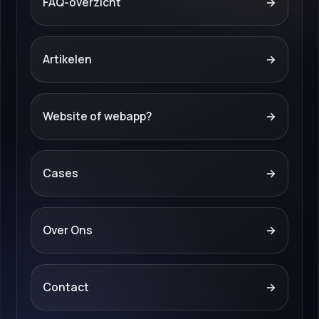
FAQ-overzicht
→
Artikelen
→
Website of webapp?
→
Cases
→
Over Ons
→
Contact
→