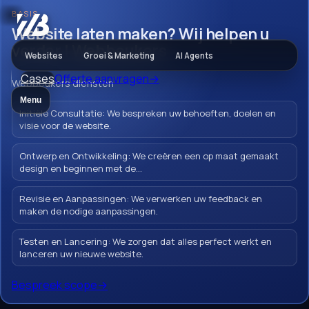
BASIS
Websites
Website laten maken? Wij helpen u
verder | Webbeukers
Websites
Groei & Marketing
AI Agents
Cases
Offerte aanvragen
→
Website laten
Webbeukers diensten
Menu
maken? Wij helpen
Initiële Consultatie: We bespreken uw behoeften, doelen en
visie voor de website.
u verder |
Ontwerp en Ontwikkeling: We creëren een op maat gemaakt
Webbeukers
design en beginnen met de...
Revisie en Aanpassingen: We verwerken uw feedback en
maken de nodige aanpassingen.
Een Wcag website laten maken is een
Testen en Lancering: We zorgen dat alles perfect werkt en
lanceren uw nieuwe website.
slimme investering voor je bedrijf. Met Web
Beukers als je partner, gericht op
Bespreek scope
→
gebruiksvriendelijkheid, snelheid, SEO en