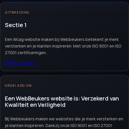
veiligheid, creëren we een Wcag website
die zowel mooi als effectief is. Neem
UITBREIDING
vandaag nog
contact
met ons op en ontdek
hoe wij je online succes kunnen realiseren.
Sectie 1
Ons ervaren team ondersteunt je bij elke
stap. Samen bouwen we aan jouw digitale
Een Wcag website maken bij Webbeukers betekent je merk
toekomst!
versterken en je klanten inspireren. Met onze ISO 9001 en ISO
27001 certificeringen...
Bekijk scope
→
Website laten maken
Webshop module
Maatwerk website
Offerte aanvragen
→
Neem contact op
→
GROEI ADD-ON
Vrijblijvend. Reactie binnen 1 werkdag.
Een WebBeukers website is: Verzekerd van
Kwaliteit en Veiligheid
Bij Webbeukers maken we websites die je merk versterken en
je klanten inspireren. Dankzij onze ISO 9001 en ISO 27001