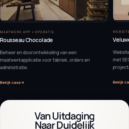
WEBSITE
MAATWERK APP + OPERATIE
Veluw
Rousseau Chocolade
Websit
Beheer en doorontwikkeling van een
met SEO
maatwerkapplicatie voor fabriek, orders en
projec
administratie.
Bekijk c
Bekijk case
→
Van Uitdaging
Naar Duidelijk