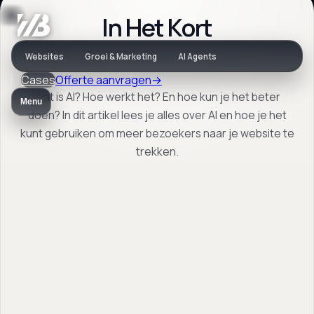
In Het Kort
Artikel
Websites
Groei & Marketing
AI Agents
Cases
Offerte aanvragen
→
KUNSTMATIGE
Wat is AI? Hoe werkt het? En hoe kun je het beter
Menu
INTELLIGENTIE (AI)
doen? In dit artikel lees je alles over AI en hoe je het
kunt gebruiken om meer bezoekers naar je website te
trekken.
Wat is AI? Hoe werkt het? En hoe kun je het
beter doen? In dit artikel lees je alles over AI
en hoe je het kunt gebruiken om meer
bezoekers naar je website te trekken.
Terug naar artikelen
→
Open FAQ
→
Vrijblijvend. Reactie binnen 1 werkdag.