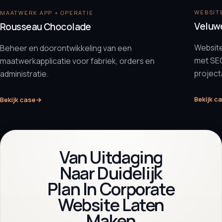
WEBSITE
MAATWERK APP + OPERATIE
Veluw
Rousseau Chocolade
Websit
Beheer en doorontwikkeling van een
met SEO
maatwerkapplicatie voor fabriek, orders en
projec
administratie.
Bekijk c
Bekijk case
→
Van Uitdaging
Naar Duidelijk
Plan In Corporate
Website Laten
Maken