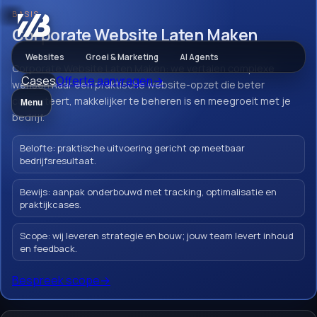
BASIS
Websites
Corporate Website Laten Maken
Websites
Groei & Marketing
AI Agents
Corporate Website Laten Maken: we vertalen complexe
Cases
Offerte aanvragen
→
Corporate
wensen naar een praktische website-opzet die beter
converteert, makkelijker te beheren is en meegroeit met je
Menu
Website Laten
bedrijf.
Maken
Belofte: praktische uitvoering gericht op meetbaar
bedrijfsresultaat.
Bewijs: aanpak onderbouwd met tracking, optimalisatie en
praktijkcases.
Corporate Website Laten Maken: we
vertalen complexe wensen naar een
Scope: wij leveren strategie en bouw; jouw team levert inhoud
en feedback.
praktische website-opzet die beter
converteert, makkelijker te beheren is en
Bespreek scope
→
meegroeit met je bedrijf.