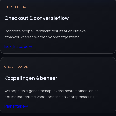
UITBREIDING
Website laten maken
Webshop module
Maatwerk website
Checkout & conversieflow
Offerte aanvragen
→
Neem contact op
→
Vrijblijvend. Reactie binnen 1 werkdag.
Concrete scope, verwacht resultaat en kritieke
afhankelijkheden worden vooraf afgestemd.
Bekijk scope
→
GROEI ADD-ON
Koppelingen & beheer
We bepalen eigenaarschap, overdrachtsmomenten en
optimalisatieritme zodat opschalen voorspelbaar blijft.
Plan intake
→