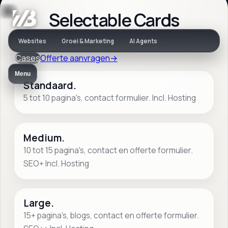
Selectable Cards
Webbeukers diensten
Websites
Groei & Marketing
AI Agents
Cases
Offerte aanvragen
→
Website
Menu
aanvragen en snel
Standaard.
5 tot 10 pagina's, contact formulier. Incl. Hosting
weten wat slim is
Medium.
10 tot 15 pagina's, contact en offerte formulier.
Ontvang binnen 48 uur een concreet
SEO+ Incl. Hosting
voorstel voor een website,
maatwerkproject of groeigerichte
doorontwikkeling.
Large.
15+ pagina's, blogs, contact en offerte formulier.
ISO 27001 & ISO 9001 Gecertificeerd