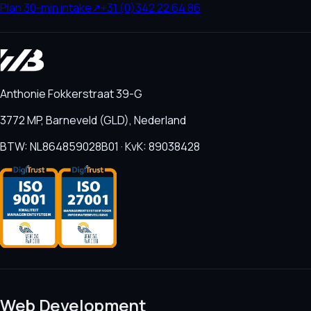
Plan 30-min intake
↗
+31 (0)342 22 64 86
Anthonie Fokkerstraat 39-G
3772 MP, Barneveld (GLD), Nederland
BTW: NL864859028B01 · KvK: 89038428
Web Development