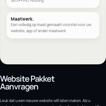
SEO++ Incl. Hosting
Start je aanvraag
→
Bekijk relevante cases
→
Maatwerk.
Vrijblijvend. Reactie binnen 1 werkdag.
Een volledig op maat gemaakt voorstel voor uw
website, app of ander maatwerk
Website Pakket
Aanvragen
Leuk dat u een nieuwe website wilt laten maken. Als u