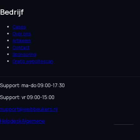
Bedrijf
Cases
Over ons
Artikelen
Contact
Sponsoring
Gratis websitescan
Support: ma-do 09:00-17:30
Support: vr 09:00-15:00
support@webbeukers.nl
Helpdesk
Algemene
voorwaarden
Privacybeleid
Cookieverklaring
Taal
NL
EN