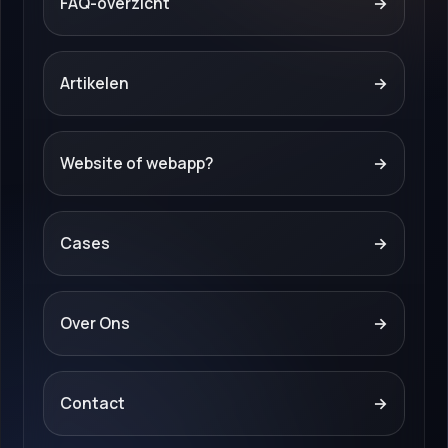
FAQ-overzicht
→
Artikelen
→
Website of webapp?
→
Cases
→
Over Ons
→
Contact
→