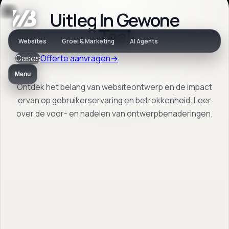
Uitleg In Gewone
Vaktaal
Taal
Websites
Groei & Marketing
AI Agents
Cases
Offerte aanvragen
→
Wat is
Menu
Websiteontwerp?
Ontdek het belang van websiteontwerp en de impact
ervan op gebruikerservaring en betrokkenheid. Leer
over de voor- en nadelen van ontwerpbenaderingen.
Ontdek het belang van websiteontwerp en
de impact ervan op gebruikerservaring en
betrokkenheid. Leer over de voor- en
nadelen van ontwerpbenaderingen.
Terug naar vaktaal
→
Open FAQ
→
Vrijblijvend. Reactie binnen 1 werkdag.