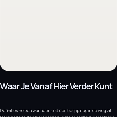
Waar Je Vanaf Hier Verder Kunt
Definities helpen wanneer juist één begrip nog in de weg zit.