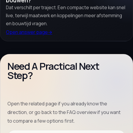
bouwen?
Dat verschilt per traject. Een compacte website kan snel
live, terwijl maatwerk en koppelingen meer afstemming
en bouwtijd vragen.
Open answer page
→
Need A Practical Next
Step?
Open the related page if you already know the
direction, or go back to the FAQ overview if you want
to compare a few options first.