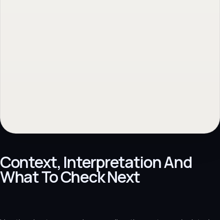
Website design & build
Webshop module
Custom website
Onderhoud en overname
→
Back to topic
→
No obligation. Response within 1 business day.
Context, Interpretation And
What To Check Next