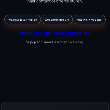
naar contact of offerte sturen.
Website laten maken
Webshop module
Maatwerk website
Offerte aanvragen
→
Neem contact op
→
Vrijblijvend. Reactie binnen 1 werkdag.