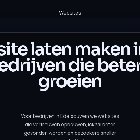
Websites
ite laten maken i
edrijven die beter
groeien
Voor bedrijven in Ede bouwen we websites
die vertrouwen opbouwen, lokaal beter
gevonden worden en bezoekers sneller