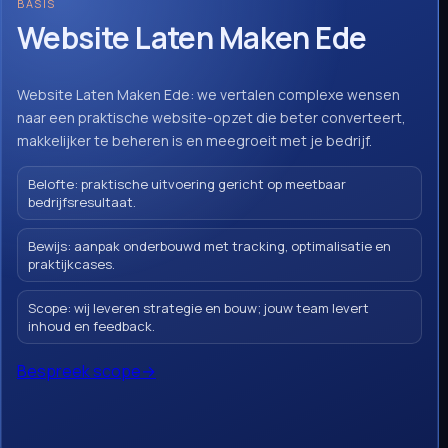
BASIS
Website Laten Maken Ede
Website Laten Maken Ede: we vertalen complexe wensen
naar een praktische website-opzet die beter converteert,
makkelijker te beheren is en meegroeit met je bedrijf.
Belofte: praktische uitvoering gericht op meetbaar
bedrijfsresultaat.
Bewijs: aanpak onderbouwd met tracking, optimalisatie en
praktijkcases.
Scope: wij leveren strategie en bouw; jouw team levert
inhoud en feedback.
Bespreek scope
→